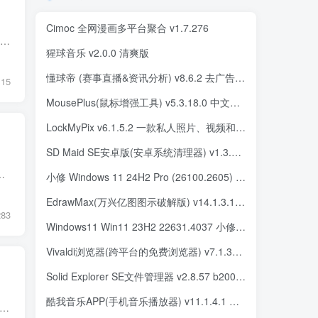
Cimoc 全网漫画多平台聚合 v1.7.276
Spotify 是一款全球领先的流媒体音乐服务平台，为用户提供了数百万首歌曲的在线播放和共享。它通过订阅服务，用户可以无限制地在设备上在线收听音乐，也可以下载音乐文件以离线收听。Spotify 用...
猩球音乐 v2.0.0 清爽版
懂球帝 (赛事直播&资讯分析) v8.6.2 去广告精简版
15
MousePlus(鼠标增强工具) v5.3.18.0 中文绿色版
LockMyPix v6.1.5.2 一款私人照片、视频和笔记文件夹保管箱应用，解锁高级版
SD Maid SE安卓版(安卓系统清理器) v1.3.6-rc0 修改版
括MP3、OGG、FLAC、MKV、AVI等。 2. 可以播放网络媒体流，包括HTTP、FTP、RTSP等。....
小修 Windows 11 24H2 Pro (26100.2605) 轻度精简 二合一 (2024.12.16)
EdrawMax(万兴亿图图示破解版) v14.1.3.1228 中文绿色版
283
Windows11 Win11 23H2 22631.4037 小修轻度精简版
Vivaldi浏览器(跨平台的免费浏览器) v7.1.3570.42
Solid Explorer SE文件管理器 v2.8.57 b200302
酷我音乐APP(手机音乐播放器) v11.1.4.1 去广告破解版
 Codecs 是一个全面的多媒体编解码器套件，它为Windows用户提供了直接在Windows Media Player和其他媒体播放器中播放多媒体文件的能力。它包括了几乎所有常见的视频和音频格式的解码器...