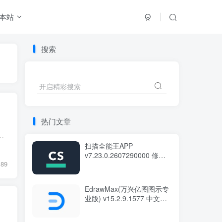
本站
搜索
搜索
开启精彩搜索
开启精彩搜索
热门文章
，兼容 MP3、FLAC 等多种音频格式及无损文件。它拥有可自定义的主题与多模式切换功能，能在线匹配歌词并智能管...
扫描全能王APP
v7.23.0.2607290000 修改
89
版
EdrawMax(万兴亿图图示专
业版) v15.2.9.1577 中文绿
色版