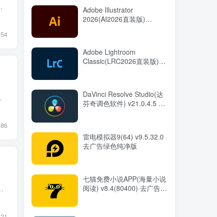
支持DXVA,CUDA,QuickSync,多媒体播放器支持蓝光3D,其内置强大的...
Adobe Illustrator
2026(AI2026直装版)
v30.7.0.114 中文直装版
54
Adobe Lightroom
Classic(LRC2026直装版)
v15.5.0.8 中文直装版
DaVinci Resolve Studio(达
。同时，它还具备BDAV、BDMV、ISO三种蓝光光盘格式...
芬奇调色软件) v21.0.4.5 中
文直装版
86
雷电模拟器9(64) v9.5.32.0
去广告绿色纯净版
七猫免费小说APP(海量小说
阅读) v8.4(80400) 去广告修
，浏览和观看 YouTube 视频。 软件功能 视频浏览：用户可以通过 FreeTube 浏览 YouTube...
改版
121