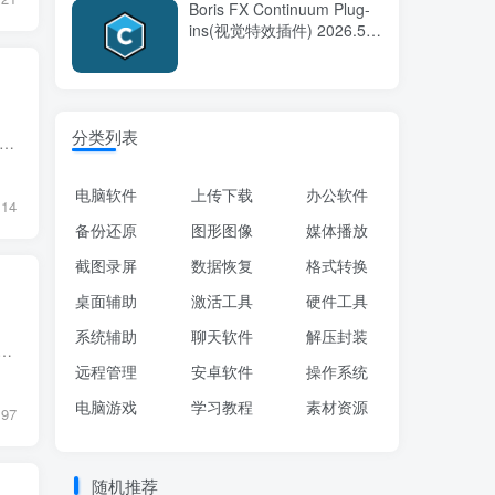
Boris FX Continuum Plug-
ins(视觉特效插件) 2026.5
v19.5.5 直装版
分类列表
是完美者为高清影视爱好者精心整合的老牌全能影音解码包,集成了多媒体播放器PotPlayer,MPC-BE,分离器解码器套件LAV Filters,高画质渲染器MADVR,能够软硬编解码所有音视频,支持中...
电脑软件
上传下载
办公软件
114
备份还原
图形图像
媒体播放
截图录屏
数据恢复
格式转换
桌面辅助
激活工具
硬件工具
系统辅助
聊天软件
解压封装
站录播需求 设计的一站式工具，整合了直播录制、弹幕处理、视频压制、上传及下载等功能。它旨在解决传统录播工具碎片化、操作复杂的问题，尤其适合 录播man（直播录...
远程管理
安卓软件
操作系统
电脑游戏
学习教程
素材资源
97
随机推荐