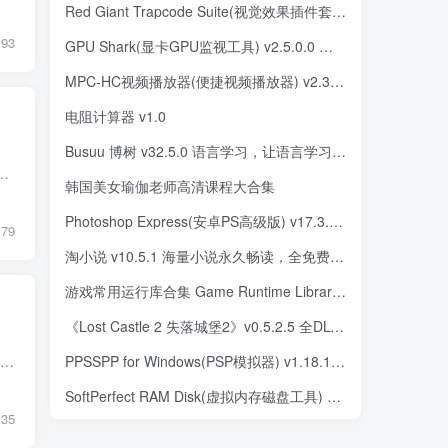
Red Giant Trapcode Suite(视觉效果插件套装) 2025.0 特别版
93
GPU Shark(显卡GPU监视工具) v2.5.0.0 绿色版
MPC-HC视频播放器(便捷视频播放器) v2.3.9 中文绿色版
电阻计算器 v1.0
Busuu 博树 v32.5.0 语言学习，让语言学习变得更有趣，解锁高级版
支持多种音频格式：包括MP3、AAC、OGG、FLAC、WAV、APE等主流音频格式的播放。 优秀的音质：AIMP采用高品质音频引擎，...
韩国美女瑜伽老师高清课程大合集
Photoshop Express(安卓PS高级版) v17.3.285 b1975 破解版
179
淘小说 v10.5.1 海量小说永久畅读，全免费，去广告纯净版
游戏常用运行库合集 Game Runtime Libraries Package v5.2.25.0212
《Lost Castle 2 失落城堡2》v0.5.2.5 全DLC 免安装中文版
Mcool（音乐飞行）是一款极简、绿色、轻量的 Windows 本地音乐播放器，主打透明无边框界面与低资源占用。它全面支持 FLAC、APE、MP3 等主流音频格式，兼顾无损播放、歌词显示与基础音效调节，适...
PPSSPP for Windows(PSP模拟器) v1.18.1-593 中文绿色版
SoftPerfect RAM Disk(虚拟内存磁盘工具) v26.7 中文直装版
135