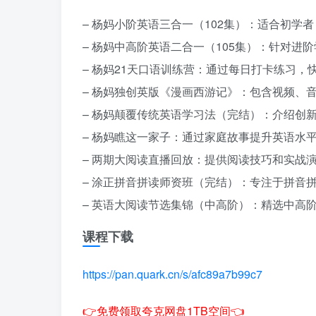
– 杨妈小阶英语三合一（102集）：适合初学
– 杨妈中高阶英语二合一（105集）：针对进
– 杨妈21天口语训练营：通过每日打卡练习，
– 杨妈独创英版《漫画西游记》：包含视频、
– 杨妈颠覆传统英语学习法（完结）：介绍创
– 杨妈瞧这一家子：通过家庭故事提升英语水
– 两期大阅读直播回放：提供阅读技巧和实战
– 涂正拼音拼读师资班（完结）：专注于拼音
– 英语大阅读节选集锦（中高阶）：精选中高
课程下载
https://pan.quark.cn/s/afc89a7b99c7
👉免费领取夸克网盘1TB空间👈