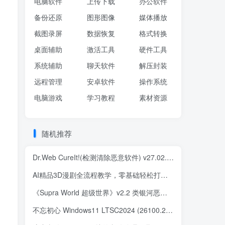
电脑软件
上传下载
办公软件
备份还原
图形图像
媒体播放
截图录屏
数据恢复
格式转换
桌面辅助
激活工具
硬件工具
系统辅助
聊天软件
解压封装
远程管理
安卓软件
操作系统
电脑游戏
学习教程
素材资源
随机推荐
Dr.Web CureIt!(检测清除恶意软件) v27.02.2025 中文绿色版
AI精品3D漫剧全流程教学，零基础轻松打造爆款动画短剧
《Supra World 超级世界》v2.2 类银河恶魔城解谜冒险 中文版
不忘初心 Windows11 LTSC2024 (26100.2894) x64 精简版 美化版 (2025.1.18)