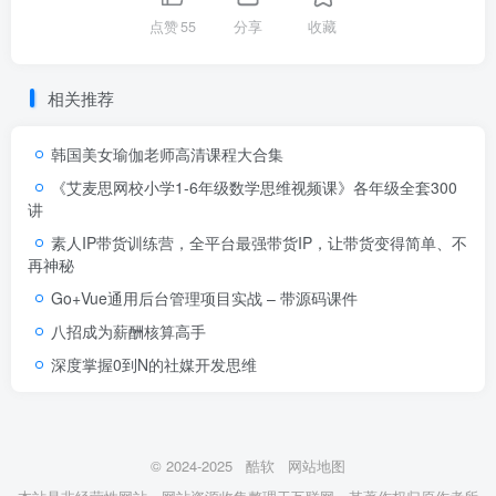
点赞
55
分享
收藏
相关推荐
韩国美女瑜伽老师高清课程大合集
《艾麦思网校小学1-6年级数学思维视频课》各年级全套300
讲
素人IP带货训练营，全平台最强带货IP，让带货变得简单、不
再神秘
Go+Vue通用后台管理项目实战 – 带源码课件
八招成为薪酬核算高手
深度掌握0到N的社媒开发思维
© 2024-2025
酷软
网站地图