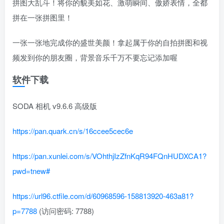
拼图大乱斗！将你的貌美如花、激萌瞬间、傲娇表情，全都
拼在一张拼图里！
一张一张地完成你的盛世美颜！拿起属于你的自拍拼图和视
频发到你的朋友圈，背景音乐千万不要忘记添加喔
软件下载
SODA 相机 v9.6.6 高级版
https://pan.quark.cn/s/16ccee5cec6e
https://pan.xunlei.com/s/VOhthjIzZfnKqR94FQnHUDXCA1?
pwd=tnew#
https://url96.ctfile.com/d/60968596-158813920-463a81?
p=7788
(访问密码: 7788)