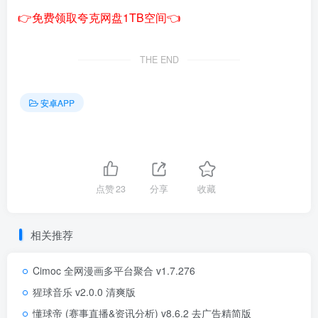
👉免费领取夸克网盘1TB空间👈
THE END
安卓APP
点赞
23
分享
收藏
相关推荐
Cimoc 全网漫画多平台聚合 v1.7.276
猩球音乐 v2.0.0 清爽版
懂球帝 (赛事直播&资讯分析) v8.6.2 去广告精简版