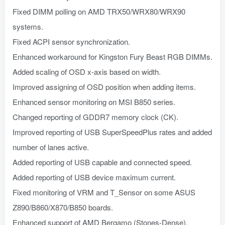
Fixed DIMM polling on AMD TRX50/WRX80/WRX90
systems.
Fixed ACPI sensor synchronization.
Enhanced workaround for Kingston Fury Beast RGB DIMMs.
Added scaling of OSD x-axis based on width.
Improved assigning of OSD position when adding items.
Enhanced sensor monitoring on MSI B850 series.
Changed reporting of GDDR7 memory clock (CK).
Improved reporting of USB SuperSpeedPlus rates and added
number of lanes active.
Added reporting of USB capable and connected speed.
Added reporting of USB device maximum current.
Fixed monitoring of VRM and T_Sensor on some ASUS
Z890/B860/X870/B850 boards.
Enhanced support of AMD Bergamo (Stones-Dense).