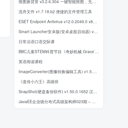
抠图换背景 v3.2.6.304 一键智能抠图，无须任何P图技巧，解锁会员版
流舟文件 v1.7.18.b2 便捷的文件管理工具
ESET Endpoint Antivirus v12.0.2049.0 x86 & x64 特别版(04.05)
Smart Launcher安卓版(安卓桌面启动器) v6.5 b007 Patch1 修改版
日常法语口语交际课
BBC儿童STEM科普节目《奇妙机械 Grace’s Amazing Machines (1-4季) 》
英语阅读课程
ImageConverter(图像转换编辑工具) v1.5.0 多语便携版
《道传小六壬》高级班
SnapShot(硬盘备份软件) v1.50.0.1652 汉化绿色版
JavaEE企业级分布式高级架构师023期 – 带源码课件