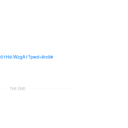
Du01Hd-WzgA1?pwd=8rx9#
THE END