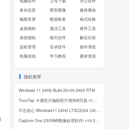
电脑软件
上传下载
办公软件
备份还原
图形图像
媒体播放
截图录屏
数据恢复
格式转换
桌面辅助
激活工具
硬件工具
系统辅助
聊天软件
解压封装
远程管理
安卓软件
操作系统
电脑游戏
学习教程
素材资源
随机推荐
Windows 11 24H2 Build 26100.2605 RTM
ToonTap 卡通照片编辑照片增强Ai写真 v1.25.49 解锁Pro专业版
不忘初心 Windows11 24H2 LTSC2024 (26100.2033) x64 纯净 深度精简 无更新 (2024.10.15)
的
Capture One 23(RAW图像处理软件) v16.5.10.2850 中文直装版