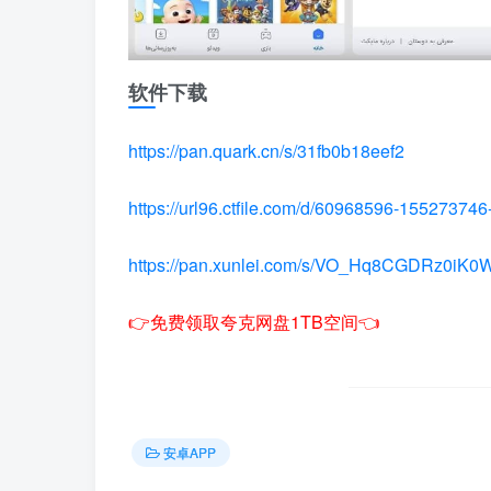
软件下载
https://pan.quark.cn/s/31fb0b18eef2
https://url96.ctfile.com/d/60968596-1552737
https://pan.xunlei.com/s/VO_Hq8CGDRz0i
👉免费领取夸克网盘1TB空间👈
安卓APP