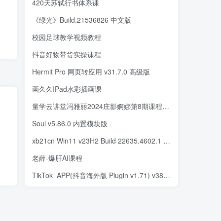
420天苏轼行书体系课
《绿光》Build.21536826 中文版
校园足球教学视频教程
抖音好物带货实操课程
Hermit Pro 网页转应用 v31.7.0 高级版
画久久IPad水彩插画课
量学云讲堂冯雅丽2024庄影婀娜第8期课程正课系统课+收评
Soul v5.86.0 内置模块版
xb21cn Win11 v23H2 Build 22635.4602.1 精简版
老薛-爆肝AI课程
TikTok_APP(抖音海外版 Plugin v1.71) v38.8.3 去广告解除封锁版