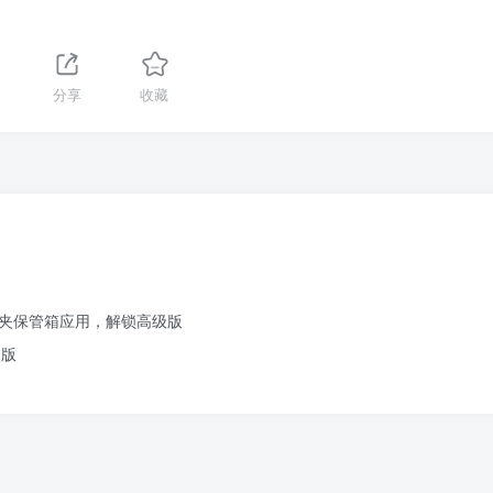
1
分享
收藏
笔记文件夹保管箱应用，解锁高级版
改版