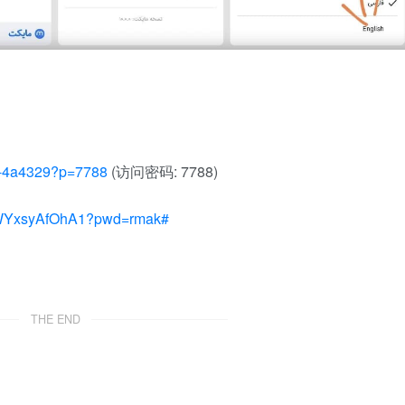
46-4a4329?p=7788
(访问密码: 7788)
K0WYxsyAfOhA1?pwd=rmak#
THE END