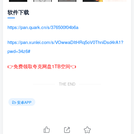
软件下载
https://pan.quark.cn/s/376500f04b6a
https://pan.xunlei.com/s/VOwwaDItHRq5oV0ThniDsd4rA1?
pwd=34z6#
👉免费领取夸克网盘1TB空间👈
THE END
安卓APP