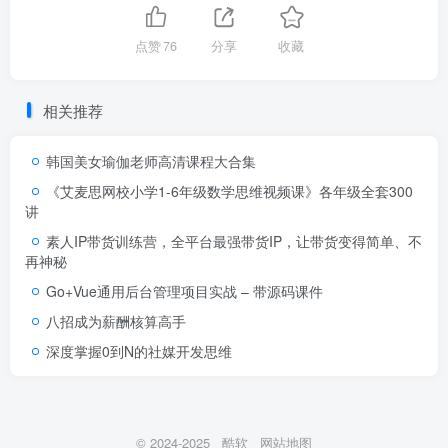
点赞
76
分享
收藏
相关推荐
韩国美女瑜伽老师高清课程大合集
《艾麦思网校小学1-6年级数学思维视频课》各年级全套300
讲
素人IP带货训练营，全平台最强带货IP，让带货变得简单、不
再神秘
Go+Vue通用后台管理项目实战 – 带源码课件
八招成为薪酬核算高手
深度掌握0到N的社媒开发思维
© 2024-2025
酷软
网站地图