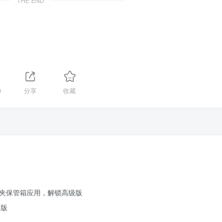
THE END
9
分享
收藏
笔记文件夹保管箱应用，解锁高级版
改版