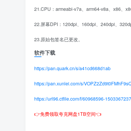
21.CPU：armeabi-v7a、arm64-v8a、x86、x
22.屏幕DPI：120dpi、160dpi、240dpi、320d
23.原始包签名已更改。
软件下载
https://pan.quark.cn/s/a41cd668d1ab
https://pan.xunlei.com/s/VOPZ2Zd9t0FMhF9
https://url96.ctfile.com/f/60968596-1503367
👉免费领取夸克网盘1TB空间👈