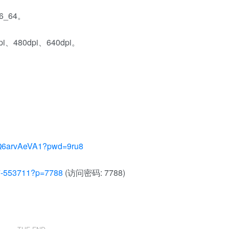
86_64。
pi、480dpi、640dpi。
sQ6arvAeVA1?pwd=9ru8
237-553711?p=7788
(访问密码: 7788)