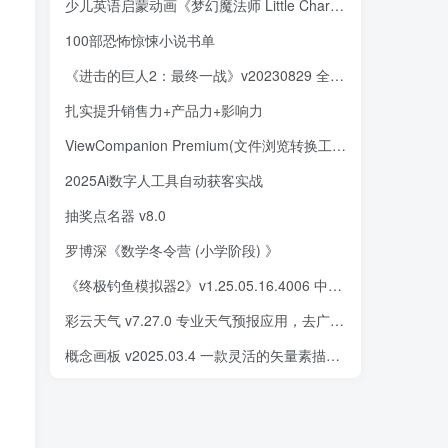
少儿英语启蒙动画《梦幻魔法师 Little Charmers (中英双版) 》
100部恐怖惊悚小说书单
《进击的巨人2：最终一战》v20230829 全DLC 豪华版
扎实提升销售力+产品力+影响力
ViewCompanion Premium(文件浏览转换工具) v16.0.0.1103 便携版
2025Ai数字人工具自动获客实战
抽奖点名器 v8.0
罗博深《数学冬令营 (小学阶段) 》
《终极钓鱼模拟器2》v1.25.05.16.4006 中文版
彩云天气 v7.27.0 专业天气预报应用，去广告解锁会员版
概念画板 v2025.03.4 一款灵活的矢量素描本，素描笔记和画图，解锁高级版