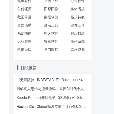
电脑软件
上传下载
办公软件
备份还原
图形图像
媒体播放
截图录屏
数据恢复
格式转换
桌面辅助
激活工具
硬件工具
系统辅助
聊天软件
解压封装
远程管理
安卓软件
操作系统
电脑游戏
学习教程
素材资源
随机推荐
《无可阻挡 UNBEATABLE》Build.21115423 绿色中文版
拆解富人思维与流量密码，掌握AI时代个人公司变现模型 实现财富自由新路径
Koodo Reader(开源电子书阅读器) v1.9.8 中文绿色版
Hasleo Disk Clone(磁盘克隆工具) v5.8.2.1 多语便携版