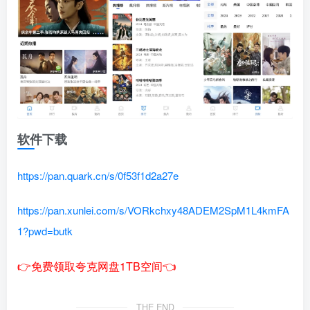
软件下载
https://pan.quark.cn/s/0f53f1d2a27e
https://pan.xunlei.com/s/VORkchxy48ADEM2SpM1L4kmFA
1?pwd=butk
👉免费领取夸克网盘1TB空间👈
THE END