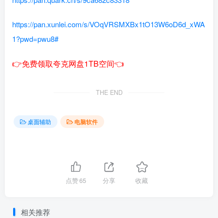
https://pan.xunlei.com/s/VOqVRSMXBx1tO13W6oD6d_xWA
1?pwd=pwu8#
👉免费领取夸克网盘1TB空间👈
THE END
桌面辅助
电脑软件
点赞
65
分享
收藏
相关推荐